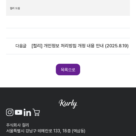
[컬리] 개인정보 처리방침 개정 내용 안내 (2025.8.19)
다음글
목록으로
주식회사 컬리
서울특별시 강남구 테헤란로 133, 18층 (역삼동)