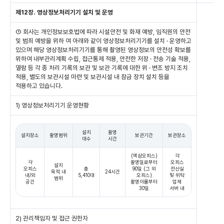
제12장. 영상정보처리기기 설치 및 운영
① 회사는 개인정보보호법에 따라 시설안전 및 화재 예방, 임직원의 안전
및 범죄 예방을 위하 여 아래와 같이 영상정보처리기기를 설치 · 운영하고
있으며 해당 영상정보처리기기를 통해 촬영된 영상정보의 안전성 확보를
위하여 내부관리계획 수립, 접근통제 적용, 안전한 저장 · 전송 기술 적용,
열람 등 각 종 처리 기록의 보관 및 보관 기록에 대한 위 · 변조 방지 조치
적용, 별도의 보관시설 마련 및 보관시설 내 잠금 장치 설치 등을
적용하고 있습니다.
1) 영상정보처리기기 운영현황
설치
촬영
설치장소
촬영범위
보관기간
보관장소
대수
시간
(역삼오피스)
각
각
촬영일로부터
오피스
설치
오피스
총
90일 (그 외
전산실
목적 내
24시간
내/외
5,410대
오피스)
및 위탁
범위
공간
촬영이롤부터
업체
30일
서버 내
2) 관리책임자 및 접근 권한자