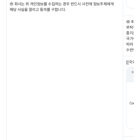
오
③ 회사는 위 개인정보를 수집하는 경우 반드시 사전에 정보주체에게
해당 사실을 알리고 동의를 구합니다.
④ 회사
위탁하고
중지를 
국가에서
따라 이용
수반되는
[[국외]
이전받
자
CoderP
Inc