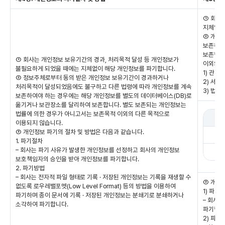
① 회사
지체없이
② 개인
보존하여
보존합니
① 회사는 개인정보 보유기간의 경과, 처리목적 달성 등 개인정보가
이외의 
불필요하게 되었을 때에는 지체없이 해당 개인정보를 파기합니다.
1) 관계
② 정보주체로부터 동의 받은 개인정보 보유기간이 경과하거나
2) 서비
처리목적이 달성되었음에도 불구하고 다른 법령에 따라 개인정보를 계속
3) 법령
보존하여야 하는 경우에는 해당 개인정보를 별도의 데이터베이스(DB)로
옮기거나 보관장소를 달리하여 보존합니다. 별도 보존되는 개인정보는
법률에 의한 경우가 아니고서는 보존목적 이외의 다른 목적으로
이용되지 않습니다.
③ 개인정보 파기의 절차 및 방법은 다음과 같습니다.
1. 파기절차
– 회사는 파기 사유가 발생한 개인정보를 선정하고 회사의 개인정보
보호책임자의 승인을 받아 개인정보를 파기합니다.
2. 파기방법
– 회사는 전자적 파일 형태로 기록 · 저장된 개인정보는 기록을 재생할 수
③ 개인
없도록 로우레밸포멧(Low Level Format) 등의 방법을 이용하여
1) 파기
파기하며 종이 문서에 기록 · 저장된 개인정보는 분쇄기로 분쇄하거나
– 회사
소각하여 파기합니다.
파기합니
2) 파기