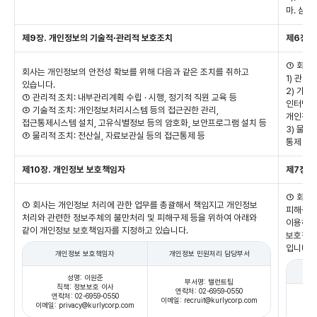
마. 삼성
제9장. 개인정보의 기술적∙관리적 보호조치
제6장.
① 회사
회사는 개인정보의 안전성 확보를 위해 다음과 같은 조치를 취하고
1) 관리
있습니다.
2) 기술
① 관리적 조치: 내부관리계획 수립 · 시행, 정기적 직원 교육 등
인터넷망 
② 기술적 조치: 개인정보처리시스템 등의 접근권한 관리,
개인정보
접근통제시스템 설치, 고유식별정보 등의 암호화, 보안프로그램 설치 등
3) 물리
③ 물리적 조치: 전산실, 자료보관실 등의 접근통제 등
통제
제10장. 개인정보 보호책임자
제7장.
① 회사
① 회사는 개인정보 처리에 관한 업무를 총괄해서 책임지고 개인정보
피해구제
처리와 관련한 정보주체의 불만처리 및 피해구제 등을 위하여 아래와
이용하시
같이 개인정보 보호책임자를 지정하고 있습니다.
보호책임
입니다.
개인정보 보호책임자
개인정보 민원처리 담당부서
성명: 이원준
부서명: 탤런트팀
직책: 정보보호 이사
연락처: 02-6959-0550
연락처: 02-6959-0550
이메일: recruit@kurlycorp.com
이메일: privacy@kurlycorp.com