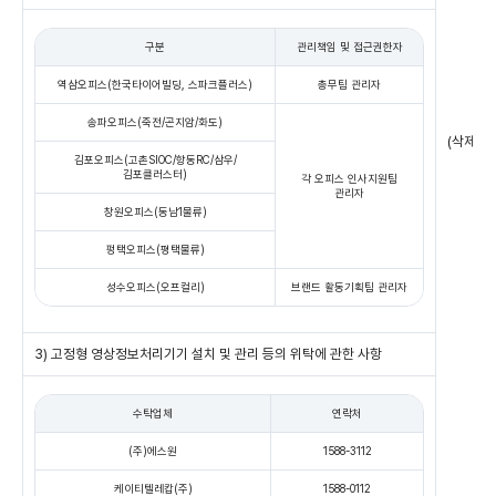
구분
관리책임 및 접근권한자
역삼오피스(한국타이어빌딩, 스파크플러스)
총무팀 관리자
송파오피스(죽전/곤지암/화도)
(삭제)
김포오피스(고촌SIOC/항동RC/삼우/
김포클러스터)
각 오피스 인사지원팀
관리자
창원오피스(동남1물류)
펑택오피스(평택물류)
성수오피스(오프컬리)
브랜드 활동기획팀 관리자
3) 고정형 영상정보처리기기 설치 및 관리 등의 위탁에 관한 사항
수탁업체
연락처
(주)에스원
1588-3112
케이티텔레캅(주)
1588-0112