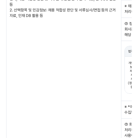
등
※ 채용
2. 선택항목 및 민감정보: 채용 적합성 판단 및 서류심사/면접 등의 근거
처리하고
자료, 인재 DB 활용 등
② 정보
회사는 정
해당 정
법적 근
개인정
보호
제17
제1항
제1호
(정보주
동의)
※ *에
수집합니
③ 회사는
처리하기
사용이 