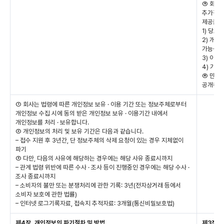
⑤ 회사는
추가적으로
제공을 
1) 당초
2) 개인
가능성이
3) 이
4) 가명
⑥ 만약
공개하고
① 회사는 법령에 따른 개인정보 보유 · 이용 기간 또는 정보주체로부터
개인정보 수집 시에 동의 받은 개인정보 보유 · 이용기간 내에서
개인정보를 처리 · 보유합니다.
② 개인정보의 처리 및 보유 기간은 다음과 같습니다.
– 접수 지원 후 3년간, 단 정보주체의 삭제 요청이 있는 경우 지체없이
파기
③ 다만, 다음의 사유에 해당하는 경우에는 해당 사유 종료시까지
– 관계 법령 위반에 따른 수사 · 조사 등이 진행중인 경우에는 해당 수사 ·
조사 종료시까지
– 소비자의 불만 또는 분쟁처리에 관한 기록: 3년(전자상거래 등에서
소비자 보호에 관한 법률)
– 인터넷 로그기록자료, 접속지 추적자료: 3개월(통신비밀보호법)
제4장. 개인정보의 파기절차 및 방법
제3장. 