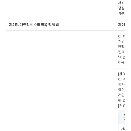
서비스 제
생성되어 
거부’ 
제2장. 개인정보 수집 항목 및 방법
제2장.
① 회사는
개인정보
원활한 
필요 최소
「사법경
이용자의
[제3자
① 이용
회사는 
하며, 제
개인정보
② 법률
[개인정보
법적
근거
개인정