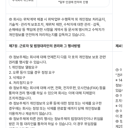
*일부 인원에 한하여 진행
② 회사는 위탁계약 체결 시 위탁업무 수행목적 외 개인정보 처리금지,
기술적 · 관리적 보호조치, 재위탁 제한, 수탁자에 대한 관리 · 감독,
손해배상 등 책임에 관한 사항을 계약서 등 문서에 명시하고 수탁자가
개인정보를 안전하게 처리하는지를 감독하고 있습니다.
제7장. 근로자 및 법정대리인의 권리와 그 행사방법
제4장.
① 정보주체는 회사에 대해 언제든지 다음 각 호의 개인정보 보호 관련
권리를 행사할 수 있습니다.
1. 개인정보 열람요구
① 이용자
2. 오류 등이 있을 경우 정정 요구
“권리 행
3. 삭제요구
※ 14세
4. 처리정지 요구
정보주체
② 정보주체는 회사에 대해 서면, 전화, 전자우편, 모사전송(FAX) 등을
있습니다
통하여 권리 행사를 하실 수 있으며 회사는 이에 대해 지체없이
② 이용
조치하겠습니다.
조치하겠
③ 정보주체가 개인정보의 오류 등에 대한 정정 또는 삭제를 요구한
※ 이용자
경우에는 회사는 정정 또는 삭제를 완료할 때까지 당해 개인정보를
③ 이용
이용하거나 제공하지 않습니다.
이 경우
④ 정보주체에 따른 권리 행사는 정보주체의 법정대리인이나 위임을
④ 정보주
받은 자 등 대리인을 통하여 하실 수 있습니다. 이 경우 위임장을
제2항에