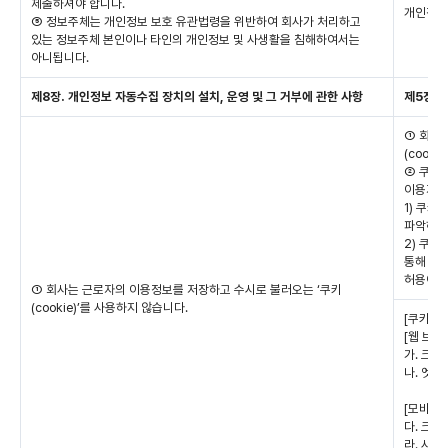
제출하셔야 합니다.
개인정보
⑤ 정보주체는 개인정보 보호 유관법령을 위반하여 회사가 처리하고
있는 정보주체 본인이나 타인의 개인정보 및 사생활을 침해하여서는
아니됩니다.
제8장. 개인정보 자동수집 장치의 설치, 운영 및 그 거부에 관한 사항
제5장.
① 회사
(cooki
② 쿠키
이용자의
1) 쿠키
파악하여
2) 쿠키
통해 모든
허용여부
① 회사는 근로자의 이용정보를 저장하고 수시로 불러오는 ‘쿠키
(cookie)’를 사용하지 않습니다.
[쿠키(co
[웹 브라
가. 크롬(
나. 엣지(
[모바일 
다. 크롬
라. 사파리