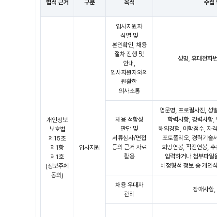
법적 근거
구분
목적
수집
입사지원자
식별 및
본인확인, 채용
절차 진행 및
성명, 휴대전화
안내,
입사지원자와의
원활한
의사소통
영문명, 프로필사진, 성별
채용 적함성
학력사항, 경력사항,
개인정보
판단 및
해외경험, 어학점수, 자격
보호법
서류심사/면접
포토폴리오, 경력기술서
제15조
등의 근거 자료
희망연봉, 직전연봉, 추
제1항
입사지원
활용
입력하거나 첨부파일을
제1호
비정형적 정보 중 개인
(정보주체
동의)
채용 우대자
장애사항,
관리