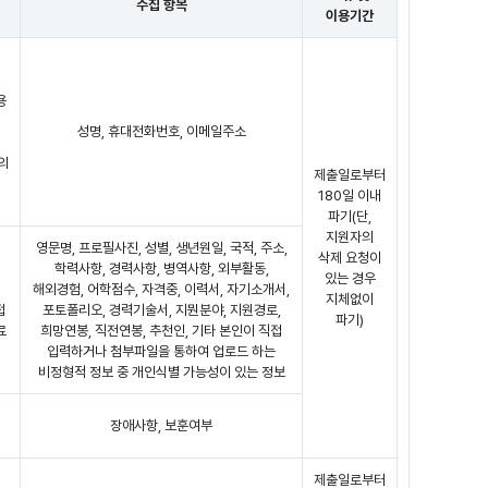
수집 항목
이용기간
용
성명, 휴대전화번호, 이메일주소
의
제출일로부터
180일 이내
파기(단,
지원자의
영문명, 프로필사진, 성별, 생년원일, 국적, 주소,
삭제 요청이
학력사항, 경력사항, 병역사항, 외부활동,
있는 경우
해외경험, 어학점수, 자격중, 이력서, 자기소개서,
지체없이
접
포토폴리오, 경력기술서, 지뭔분야, 지원경로,
파기)
료
희망연봉, 직전연봉, 추천인, 기타 본인이 직접
입력하거나 첨부파일을 통하여 업로드 하는
비정형적 정보 중 개인식별 가능성이 있는 정보
장애사항, 보훈여부
제출일로부터