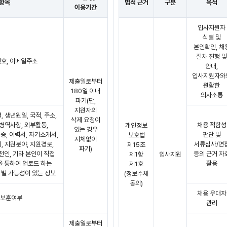
 항목
법적 근거
구분
목적
이용기간
입사지원자
식별 및
본인확인, 채
절차 진행 및
번호, 이메일주소
안내,
입사지원자와
제출일로부터
원활한
180일 이내
의사소통
파기(단,
지원자의
, 생년원일, 국적, 주소,
삭제 요청이
 병역사항, 외부활동,
채용 적함성
개인정보
있는 경우
중, 이력서, 자기소개서,
판단 및
보호법
지체없이
, 지뭔분야, 지원경로,
서류심사/면
제15조
파기)
천인, 기타 본인이 직접
등의 근거 자
제1항
입사지원
 통하여 업로드 하는
활용
제1호
식별 가능성이 있는 정보
(정보주체
동의)
채용 우대자
 보훈여부
관리
제출일로부터