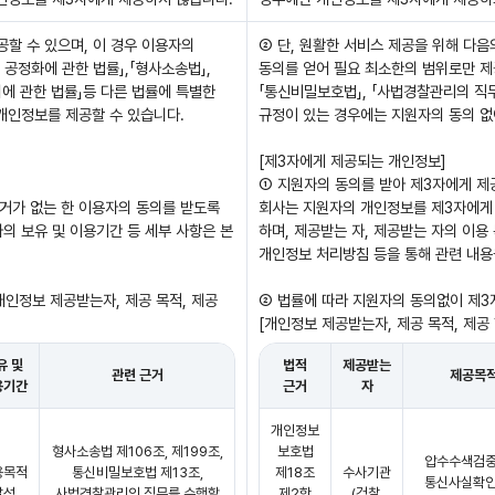
공할 수 있으며, 이 경우 이용자의
② 단, 원활한 서비스 제공을 위해 다음
공정화에 관한 법률」,「형사소송법」,
동의를 얻어 필요 최소한의 범위로만 제공
에 관한 법률」등 다른 법률에 특별한
「통신비밀보호법」, 「사법경찰관리의 직
개인정보를 제공할 수 있습니다.
규정이 있는 경우에는 지원자의 동의 없
[제3자에게 제공되는 개인정보]
① 지원자의 동의를 받아 제3자에게 
거가 없는 한 이용자의 동의를 받도록
회사는 지원자의 개인정보를 제3자에게 
자의 보유 및 이용기간 등 세부 사항은 본
하며, 제공받는 자, 제공받는 자의 이용 
개인정보 처리방침 등을 통해 관련 내용
인정보 제공받는자, 제공 목적, 제공
② 법률에 따라 지원자의 동의없이 제
[개인정보 제공받는자, 제공 목적, 제공 
유 및
법적
제공받는
관련 근거
제공목
용기간
근거
자
개인정보
형사소송법 제106조, 제199조,
보호법
압수수색검중
용목적
통신비밀보호법 제13조,
제18조
수사기관
통신사실확인
달성
사법경찰관리의 직무를 수행할
제2항
(검찰,