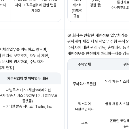
통신자료
까지
자와 그 직무범위에 관한 법률
제2호
경찰 등)
수사험조의뢰
제5조
(타법령
규정)
③ 회사는 원활한 개인정보 업무처리를 
위탁계약 체결 시 위탁업무 수행 목적 외
수탁자에 대한 관리 감독, 손해배상 등
보 처리업무를 위탁하고 있으며,
개인정보를 안전하게 처리하는지를 감독하
 관리적 보호조치, 재위탁 제한,
등 문서에 명시하고, 수탁자가
수탁업체
위
체 현황]
재수탁업체 및 위탁업무 내용
역삼 채용 시스템
주식회사 두들린
-채널톡 서비스 : 채널코퍼레이션
문자 발송 서비스 : NCP(네이버 클라우드
플랫폼)
웍스피어
물류 채용 시스템
– 이메일 발송 서비스 : Twilio, Inc
유한책임회사
온라인 코딩테
구름
유