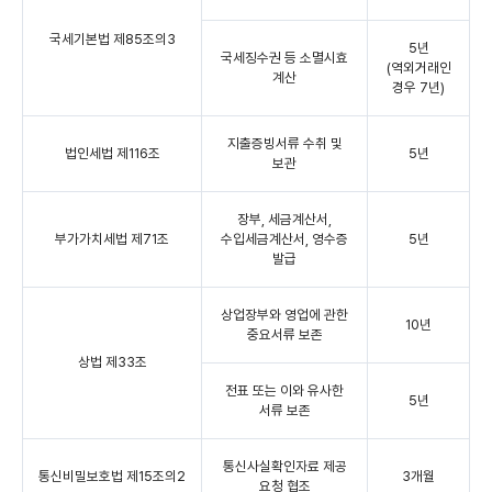
국세기본법 제85조의3
5년
국세징수권 등 소멸시효
(역외거래인
계산
경우 7년)
지출증빙서류 수취 및
법인세법 제116조
5년
보관
장부, 세금계산서,
부가가치세법 제71조
수입세금계산서, 영수증
5년
발급
상업장부와 영업에 관한
10년
중요서류 보존
상법 제33조
전표 또는 이와 유사한
5년
서류 보존
통신사실확인자료 제공
통신비밀보호법 제15조의2
3개월
요청 협조