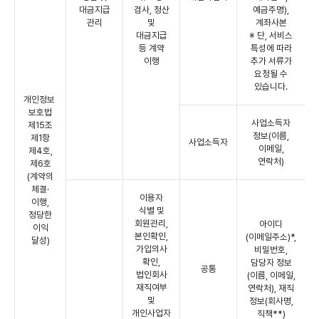
대금지급
검사, 정산
예금주명),
관리
및
계좌사본
대금지급
※ 단, 서비스
등 계약
특성에 따라
이행
추가 서류가
요청될 수
있습니다.
개인정보
보호법
사업소득자
제15조
정보(이름,
제1항
사업소득자
이메일,
제4호,
연락처)
제6호
(계약의
체결·
이용자
이행,
식별 및
정당한
회원관리,
아이디
이익
본인확인,
(이메일주소)*,
달성)
가입의사
비밀번호,
확인,
담당자 정보
공통
법인회사
(이름, 이메일,
재직여부
연락처), 재직
및
정보(회사명,
개인사업자
직책**)