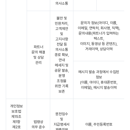
의사소통
불만 및
문의자 정보(아이디, 이름,
민원처리,
이메일, 연락처, 회사명, 직책),
고객제안
문의내용(파트너가 입력하는
및
텍스트,
고지사항
이미지, 동영상 등 콘텐츠),
전달 등
파트너
거래이력, 상담이력
의사소통
문의 해결
경로 확보,
및 상담
안내
관리
메세지 및
공문 발송,
메시지 발송 과정에서 수집된
분쟁
정보
조정을
(이름, 아이디, 휴대폰번호,
위한 기록
이메일), 메시지 발송이력
보존
개인정보
보호법
원천징수
제15조
및
제1항
법령상
지급명세서
이름, 주민등록번호
제2호
의무 준수
제출의무