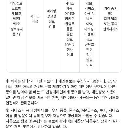
개인정보
서비스
정보,
보호법
제공,
서비스
거래 중지
마케팅
제15조
이메일·
이용 및
또는
서비스
광고성
제1항
카카오
방문
회원 탈퇴
제공
정보
제1호
알림톡
이력,
또는 동의
안내
(정보주체
등을
마케팅·
철회시까지
동의)
통한
이벤트·
정보
광고
발송 및
콘텐츠
행사
관련
안내
정보
발송
이력
③ 회사는 만 14세 미만 파트너의 개인정보는 수집하지 않습니다. 단, 만
14세 미만 아동의 개인정보를 처리하기 위하여 개인정보 보호법에 따른
동의를 받아야 할 때는 그 법정대리인에게 동의를 받고, 개인정보 사용이
끝나면 해당 정보를 바로 삭제하며, 개인정보가 사용되는 동안 개인정보를
안전하게 관리합니다.
④ 서비스 제공 과정에서 브라우저 종류, IP주소, MAC주소, 쿠키, 서비스
이용 및 방문이력 등의 정보가 자동으로 생성되어 수집될 수 있습니다.
자동으로 생성 및 수집되는 정보에 관하여는 제5장 ‘자동수집 장치의 설치·
운영·거부’ 부분에서 안내하고 있습니다.