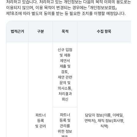
처리하고 있습니다. 처리하고 있는 개인정보는 다음의 목적 이외의 용도로는
이용되지 않으며, 이용 목적이 변경되는 경우에는 「개인정보보호법」
제18조에 따라 별도의 동의를 받는 등 필요한 조치를 이행할 예정입니다.
법적근거
구분
목적
수집 항목
신규 입점
및 제휴
제안서
제출 및
검토,
제안 관련
문의 및
의사소통,
처리결과
회신
파트너
파트너
담당자 정보(이름, 이메일,
등록 및
등록
연락처), 재직 정보(회사명,
관리를
및 관리
직책)
위한 정보
제공,