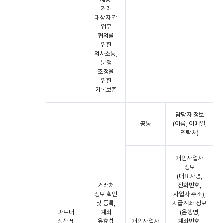
거래
대상자 간
업무
협의를
위한
의사소통,
분쟁
조정을
위한
기록보존
담당자 정보
공통
(이름, 이메일,
연락처)
개인사업자
정보
(대표자명,
거래처
전화번호,
정보 확인
사업자 주소),
및 등록,
지급계좌 정보
파트너
계좌
(은행명,
정산 및
유효성
개인사업자
계좌번호,