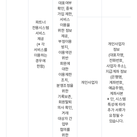
대표여부
확인, 중복
가입 제한,
서비스
파트너
이용을
전용시스템
위한 정보
서비스
제공,
제공
부정이용
개인사업자
(※ 각
방지,
정보
서비스를
이용약관
(대표자명,
이용하는
위반
전화번호,
경우에
회원에
사업자 주소),
한함)
대한
지급계좌 정보
이용제한
(은행명,
조치,
개인사업자
계좌번호,
분쟁조정을
예금주명),
위한
계좌사본
기록보존,
※ 단, 시스템
회원탈퇴
특성에 따라
의사 확인,
추가 서류가
거래
요청될 수
대상자 간
있습니다.
업무
협의를
위한