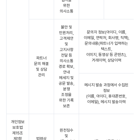
위한
의사소통
불만 및
문의자 정보(아이디, 이름,
민원처리,
이메일, 연락처, 회사명, 직책),
고객제안
문의내용(파트너가 입력하는
및
텍스트,
고지사항
이미지, 동영상 등 콘텐츠),
전달 등
파트너
거래이력, 상담이력
의사소통
문의 해결
경로 확보,
및 상담
안내
관리
메세지 및
공문 발송,
메시지 발송 과정에서 수집된
분쟁
정보
조정을
(이름, 아이디, 휴대폰번호,
위한 기록
이메일), 메시지 발송이력
보존
개인정보
보호법
원천징수
제15조
및
제1항
법령상