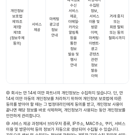
수신
수집된
개인정보
서비스
정보,
보호법
제공,
서비스
거래 중지
마케팅
제15조
이메일·
이용 및
또는
서비스
광고성
제1항
카카오
방문
회원 탈퇴
제공
정보
제1호
알림톡
이력,
또는 동의
안내
(정보주체
등을
마케팅·
철회시까지
동의)
통한
이벤트·
정보
광고
발송 및
콘텐츠
행사
관련
안내
정보
발송
이력
③ 회사는 만 14세 미만 파트너의 개인정보는 수집하지 않습니다. 단, 만
14세 미만 아동의 개인정보를 처리하기 위하여 개인정보 보호법에 따른
동의를 받아야 할 때는 그 법정대리인에게 동의를 받고, 개인정보 사용이
끝나면 해당 정보를 바로 삭제하며, 개인정보가 사용되는 동안 개인정보를
안전하게 관리합니다.
④ 서비스 제공 과정에서 브라우저 종류, IP주소, MAC주소, 쿠키, 서비스
이용 및 방문이력 등의 정보가 자동으로 생성되어 수집될 수 있습니다.