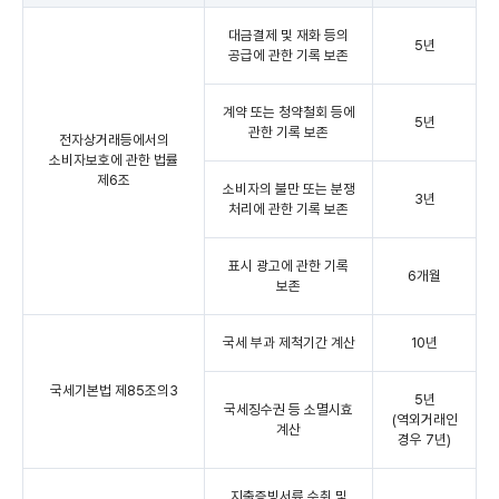
대금결제 및 재화 등의
5년
공급에 관한 기록 보존
계약 또는 청약철회 등에
5년
관한 기록 보존
전자상거래등에서의
소비자보호에 관한 법률
제6조
소비자의 불만 또는 분쟁
3년
처리에 관한 기록 보존
표시 광고에 관한 기록
6개월
보존
국세 부과 제척기간 계산
10년
국세기본법 제85조의3
5년
국세징수권 등 소멸시효
(역외거래인
계산
경우 7년)
지출증빙서류 수취 및