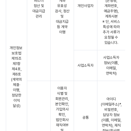
파트너
계좌
(은행명,
정산 및
유효성
개인사업자
계좌번호,
대금지급
검사, 정산
예금주명),
관리
및
계좌사본
대금지급
※ 단, 서비스
등 계약
특성에 따라
이행
추가 서류가
요청될 수
있습니다.
개인정보
보호법
사업소득자
제15조
정보(이름,
제1항
사업소득자
이메일,
제4호,
연락처)
제6호
(계약의
체결·
이용자
이행,
식별 및
정당한
회원관리,
아이디
이익
본인확인,
(이메일주소)*,
달성)
가입의사
비밀번호,
확인,
담당자 정보
공통
법인회사
(이름, 이메일,
재직여부
연락처), 재직
및
정보(회사명,