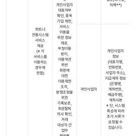
개인사업자
직책**)
대표여부
확인, 중복
가입 제한,
서비스
파트너
이용을
전용시스템
위한 정보
서비스
제공,
제공
부정이용
개인사업자
(※ 각
방지,
정보
서비스를
이용약관
(대표자명,
이용하는
위반
전화번호,
경우에
회원에
사업자 주소),
한함)
대한
지급계좌 정보
이용제한
(은행명,
조치,
개인사업자
계좌번호,
분쟁조정을
예금주명),
위한
계좌사본
기록보존,
※ 단, 시스템
회원탈퇴
특성에 따라
의사 확인,
추가 서류가
거래
요청될 수
대상자 간
있습니다.
업무
협의를