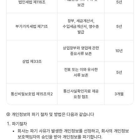
법인세법 제116조
5년
보관
장부, 세금계산서,
부가가치세법 제71조
수입세금계산서, 영수증
5년
발급
상업장부와 영업에 관한
10년
중요서류 보존
상법 제33조
전표 또는 이와 유사한
5년
서류 보존
통신사실확인자료 제공
통신비밀보호법 제15조의2
3개월
요청 협조
③ 개인정보의 파기 절차 및 방법은 다음과 같습니다
파기절차
회사는 파기 사유가 발생한 개인정보를 선정하고, 회사의 개인정보
보호책임자의 승인을 받아 개인정보를 파기합니다.