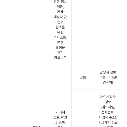
위한 정보
제공,
거래
대상자 간
업무
협의를
위한
의사소통,
분쟁
조정을
위한
기록보존
담당자 정보
공통
(이름, 이메일,
연락처)
개인사업자
정보
(대표자명,
거래처
전화번호,
정보 확인
사업자 주소),
및 등록,
지급계좌 정보