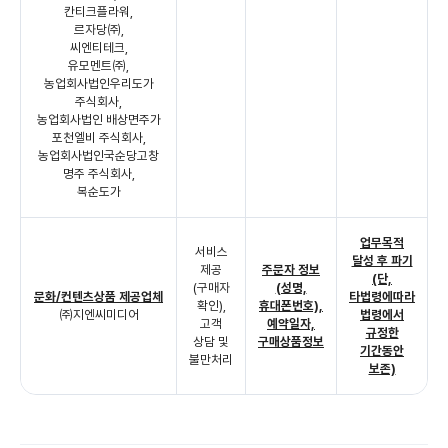
칸티크플라워,
르자당㈜,
씨엔티테크,
유모멘트㈜,
농업회사법인우리도가
주식회사,
농업회사법인 배상면주가
포천엘비 주식회사,
농업회사법인국순당고창
명주 주식회사,
복순도가
업무목적
서비스
달성 후 파기
제공
주문자 정보
(단,
(구매자
(성명,
문화/컨텐츠상품 제공업체
타법령에따라
확인),
휴대폰번호),
㈜지엔씨미디어
법령에서
고객
예약일자,
규정한
상담 및
구매상품정보
기간동안
불만처리
보존)