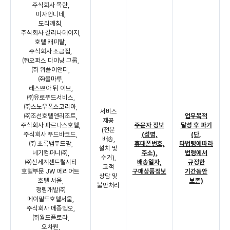
주식회사 목란,
미자언니네,
도리깨침,
주식회사 갈리나데이지,
호텔 캐피탈,
주식회사 소금집,
㈜오퍼스 다이닝 그룹,
㈜ 위플이앤디,
㈜올마루,
레스쁘아 뒤 이브,
㈜유로푸드서비스,
㈜스노우폭스코리아,
서비스
㈜조선호텔앤리조트,
업무목적
제공
주식회사 파르나스호텔,
주문자 정보
달성 후 파기
(전문
주식회사 푸드바코드,
(성명,
(단,
배송,
㈜ 초록뱀푸드팜,
휴대폰번호,
타법령에따라
설치 및
네기컴퍼니㈜,
주소),
법령에서
수거),
㈜신세계센트럴시티
배송일자,
규정한
고객
호텔부문 JW 메리어트
구매상품정보
기간동안
상담 및
호텔 서울,
보존)
불만처리
정림개발㈜
메이필드호텔서울,
주식회사 메종엠오,
㈜월드플로라,
오차원,