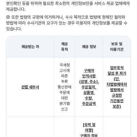
본인확인 등을 위하여 필요한 최소한의 개인정보만을 서비스 제공 업체에게
제공합니다.
③ 또한 법령의 규정에 의거하거나, 수사 목적으로 법령에 정해진 절차와
방법에 따라 수사기관의 요구가 있는 경우 이용자의 개인정보를 제공할 수
있습니다.
제공
보유 및
제공받는 자
제공 정보
목적
이용기간
국세청
업무목적
고시에
구매자
달성 후 파기
따른
인적사항
(단,
주류
(성명, 주소),
타법령에따라
관할 세무서
통신판매
주문일자,
법령에서
주문에
상품명,
규정한
대한
수량,
기간동안
분기별
주문금액
보존)
신고
[숙박 및
여행]
구매자 정보