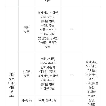
내역
결제정보, 수취인
이름, 수취인
휴대폰 번호,
수취인 주소,
회원
주류 구매 시-
–
주문
구매자 이름
(성인인증 정보를
이용함), 구매자
주소
주문자 이름,
홈페이지,
주문자 휴대폰
모바일앱,
번호, 주문자
이메일,
비회원
이메일, 주문자
–
재화
서면양식,
주문
결제정보, 수취인
또는
팩스,
이름, 수취인
서비스
고객센터를
휴대폰 번호,
이용
통한
수취인 주소
및
전화와
제공
온라인
상담,
성인인증
이름, 성인 여부
–
이벤트