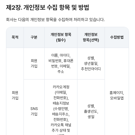
제2장. 개인정보 수집 항목 및 방법
회사는 다음의 개인정보 항목을 수집하여 처리하고 있습니다.
개인정보 항목
개인정보
목적
구분
수집방법
(필수)
항목(선택)
이름, 아이디,
성별,
회원
비밀번호, 휴대폰
생년월일,
가입
번호, 이메일,
추천인아이디
주소
카카오계정
(이메일,
회원
홈페이지,
전화번호),
가입
모바일앱
배송지정보
성별,
SNS
(수령인명,
출생년도,
가입
배송지주소,
생일
전화번호),
카카오톡 채널
추가 상태 및