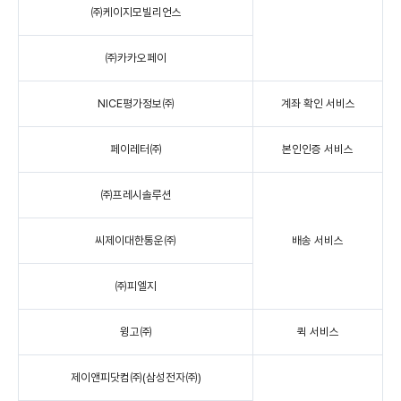
㈜케이지모빌리언스
㈜카카오페이
NICE평가정보㈜
계좌 확인 서비스
페이레터㈜
본인인증 서비스
㈜프레시솔루션
씨제이대한통운㈜
배송 서비스
㈜피엘지
윙고㈜
퀵 서비스
제이앤피닷컴㈜(삼성전자㈜)