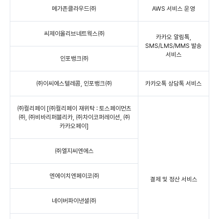
메가존클라우드㈜
AWS 서비스 운영
씨제이올리브네트웍스㈜
카카오 알림톡,
SMS/LMS/MMS 발송
서비스
인포뱅크㈜
㈜이씨에스텔레콤, 인포뱅크㈜
카카오톡 상담톡 서비스
㈜컬리페이 [㈜컬리페이 재위탁 : 토스페이먼츠
㈜, ㈜비바리퍼블리카, ㈜차이코퍼레이션, ㈜
카카오페이]
㈜엘지씨엔에스
엔에이치엔페이코㈜
결제 및 정산 서비스
네이버파이낸셜㈜