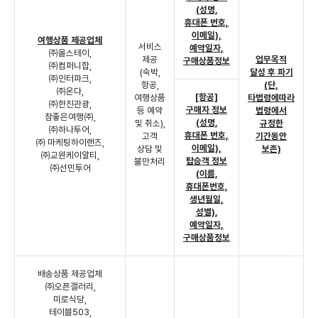
(성명,
휴대폰
번호,
이메일),
여행상품 제공업체
서비스
예약일자,
㈜올스테이,
제공
업무목적
구매상품정보
㈜컴퍼니합,
(숙박,
달성 후 파기
㈜인터파크,
항공,
(단,
㈜온다,
[항공]
여행상품
타법령에따라
㈜한진관광,
구매자 정보
등 예약
법령에서
참좋은여행㈜,
(성명,
및 취소),
규정한
㈜하나투어,
휴대폰 번호,
고객
기간동안
㈜ 마케팅하이랜즈,
이메일),
상담 및
보존)
㈜교원케이알티,
탑승객 정보
불만처리
㈜선민투어
(이름,
휴대폰번호,
생년월일,
성별),
예약일자,
구매상품정보
배송상품 제공업체
㈜오픈갤러리,
미로식당,
테이블503,