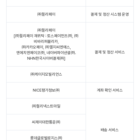
㈜컬리페이
결제 및 정산 시스템 운영
㈜컬리페이
[㈜컬리페이 재위탁 : 토스페이먼츠㈜, ㈜
비바리퍼블리카,
㈜카카오페이, ㈜엘지씨엔에스,
결제 및 정산 서비스
엔에치엔페이코㈜, 네이버파이낸셜㈜.
NHN한국사이버결제㈜]
㈜케이지모빌리언스
NICE평가정보㈜
계좌 확인 서비스
㈜컬리넥스트마일
씨제이대한통운㈜
배송 서비스
롯데글로벌로지스㈜