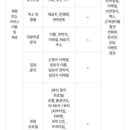
모바일앱,
이메일,
재화
서면양식,
취소 및
예금주, 은행명,
또는
팩스,
–
환불
계좌번호
서비스
고객센터를
이용
통한
및
전화와
이름, 연락처,
대량주문
제공
온라인
이메일, 배송지
–
문의
상담,
주소
이벤트
응모
신청자 이메일,
입점
담당자 이름,
–
문의
담당자 연락처,
담당자 이메일
(뷰티 컬리
프로필)
성별, 출생년도,
자녀유무 / 뷰티
(피부타입,
피부톤,
회원
피부고민,
–
프로필
두피타입,