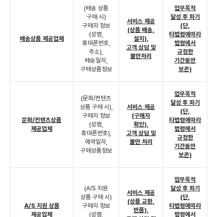
(배송 상품
업무목적
구매 시)
달성 후 파기
서비스 제공
구매자 정보
(단,
(상품 배송,
(성명,
타법령에따라
배송상품 제공업체
설치),
휴대폰번호,
법령에서
고객 상담 및
주소),
규정한
불만처리
배송일자,
기간동안
구매상품정보
보존)
업무목적
(문화/컨텐츠
달성 후 파기
상품 구매 시),
서비스 제공
(단,
구매자 정보
(구매자
문화/컨텐츠상품
타법령에따라
(성명,
확인),
제공업체
법령에서
휴대폰번호),
고객 상담 및
규정한
예약일자,
불만 처리
기간동안
구매상품정보
보존)
업무목적
(A/S 지원
달성 후 파기
서비스 제공
상품 구매 시)
(단,
(상품 교환,
A/S 지원 상품
구매자 정보
타법령에따라
반품),
제공업체
(성명,
법령에서