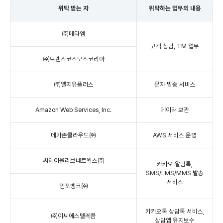
위탁 받는 자
위탁하는 업무의 내용
㈜메타엠
고객 상담, TM 업무
㈜트랜스코스모스코리아
㈜엘지유플러스
문자 발송 서비스
Amazon Web Services, Inc.
데이터 보관
메가존클라우드㈜
AWS 서비스 운영
씨제이올리브네트웍스㈜
카카오 알림톡,
SMS/LMS/MMS 발송
서비스
인포뱅크㈜
카카오톡 상담톡 서비스,
㈜이씨에스텔레콤
상담앱 유지보수