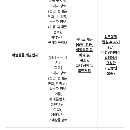
[숙박 및 여행]
구매자 정보
(성명, 휴대폰
번호,이메일),
투숙자 정보
(이름, 휴대폰
번호),
업무목적
예약일자,
서비스 제공
달성 후 파기
구매상품정보
(숙박, 항공,
(단,
여행상품 등
타법령에따라
여행상품 제공업체
예약 및
(항공권 구매
법령에서
취소),
시)
규정한
고객 상담 및
[항공]
기간동안
불만처리
구매자 정보
보존)
(성명, 휴대폰
번호, 이메일),
탑승자 정보
(이름,
휴대폰번호,
생년월일,
성별),
예약일자,
구매상품정보