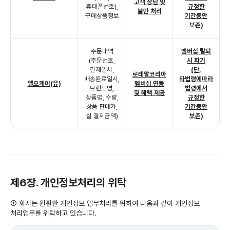
고객 상담 및
휴대폰번호),
규정한
불만 처리
구매상품정보
기간동안
보존)
주문내역
멤버십 탈퇴
(주문번호,
시 파기
결제일시,
(단,
로레알코리아
배송완료일시,
타법령에따라
엘오케이(유)
멤버십 연동
브랜드명,
법령에서
및 혜택 제공
상품명, 수량,
규정한
상품 판매가,
기간동안
실 결제금액)
보존)
제6장. 개인정보처리의 위탁
① 회사는 원활한 개인정보 업무처리를 위하여 다음과 같이 개인정보
처리업무를 위탁하고 있습니다.