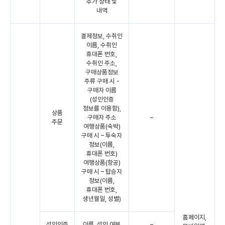
추가 상태 및
내역
결제정보, 수취인
이름, 수취인
휴대폰 번호,
수취인 주소,
구매상품정보
주류 구매 시 -
구매자 이름
(성인인증
정보를 이용함),
상품
구매자 주소
–
주문
여행상품(숙박)
구매 시 – 투숙자
정보(이름,
휴대폰 번호)
여행상품(항공)
구매 시 – 탑승자
정보(이름,
휴대폰 번호,
생년월일, 성별)
홈페이지,
성인인증
이름, 성인 여부
–