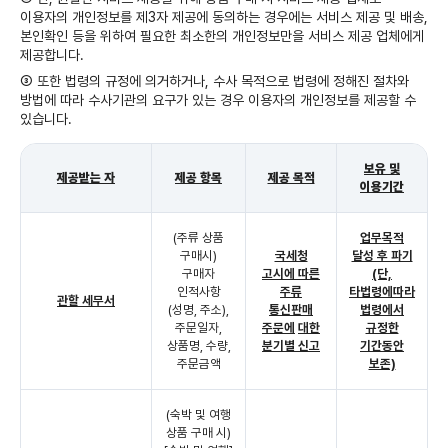
이용자의 개인정보를 제3자 제공에 동의하는 경우에는 서비스 제공 및 배송,
본인확인 등을 위하여 필요한 최소한의 개인정보만을 서비스 제공 업체에게
제공합니다.
③ 또한 법령의 규정에 의거하거나, 수사 목적으로 법령에 정해진 절차와
방법에 따라 수사기관의 요구가 있는 경우 이용자의 개인정보를 제공할 수
있습니다.
보유 및
제공받는 자
제공 항목
제공 목적
이용기간
(주류 상품
업무목적
구매시)
국세청
달성 후 파기
구매자
고시에 따른
(단,
인적사항
주류
타법령에따라
관할 세무서
(성명, 주소),
통신판매
법령에서
주문일자,
주문에
대한
규정한
상품명, 수량,
분기별 신고
기간동안
주문금액
보존)
(숙박 및 여행
상품 구매 시)