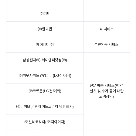
㈜디버
㈜알고랩
퀵 서비스
페이레터㈜
본인인증 서비스
삼성전자㈜(제이앤피닷컴㈜)
㈜아웃사이드인컴퍼니(LG전자㈜)
전문 배송 서비스(예약,
㈜코멧온(LG전자㈜)
설치 및 수거 등에 대한
고객상담)
㈜비허브(키친에이드코리아 유한회사)
㈜밀레코리아(㈜지아이지)