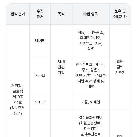
수집
보유 및
법적 근거
목적
수집 항목
출처
이용기간
이름, 이메일주소,
휴대전화번호,
네이버
출생연도, 생일,
성별
SNS
회원
휴대폰번호, 이메일,
간편
탈퇴
주소, 성별*,
가입
시까지
카카오
생년월일*, 카카오톡
채널 추가 상태 및
개인정보
내역
보호법
제19조
APPLE
이름, 이메일
제1호
(정보주체
동의)
컬리몰회원정보
(회원인증정보),
마스킹된
결제수단정보
회원