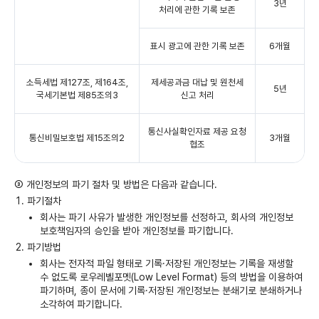
3년
처리에 관한 기록 보존
표시 광고에 관한 기록 보존
6개월
소득세법 제127조, 제164조,
제세공과금 대납 및 원천세
5년
국세기본법 제85조의3
신고 처리
통신사실확인자료 제공 요청
통신비밀보호법 제15조의2
3개월
협조
③ 개인정보의 파기 절차 및 방법은 다음과 같습니다.
파기절차
회사는 파기 사유가 발생한 개인정보를 선정하고, 회사의 개인정보
보호책임자의 승인을 받아 개인정보를 파기합니다.
파기방법
회사는 전자적 파일 형태로 기록·저장된 개인정보는 기록을 재생할
수 없도록 로우레벨포멧(Low Level Format) 등의 방법을 이용하여
파기하며, 종이 문서에 기록·저장된 개인정보는 분쇄기로 분쇄하거나
소각하여 파기합니다.