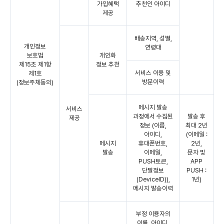
가입혜택
추천인 아이디
제공
배송지역, 성별,
개인정보
연령대
보호법
개인화
제15조 제1항
정보 추천
서비스 이용 및
제1호
방문이력
(정보주체동의)
메시지 발송
서비스
과정에서 수집된
발송 후
제공
정보 (이름,
최대 2년
아이디,
(이메일 :
메시지
휴대폰번호,
2년,
발송
이메일,
문자 및
PUSH토큰,
APP
단말정보
PUSH :
(DeviceID)),
1년)
메시지 발송이력
부정 이용자의
이름, 아이디,