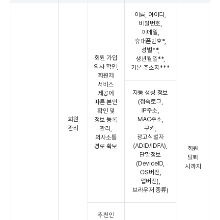
이름, 아이디,
비밀번호,
이메일,
휴대폰번호*,
성별**,
회원 가입
생년월일**,
의사 확인,
기본 주소지***
회원제
서비스
자동 생성 정보
제공에
(접속로그,
따른 본인
IP주소,
확인 및
회원
MAC주소,
정보 등록
관리
쿠키,
관리,
광고식별자
의사소통
(ADID/IDFA),
경로 확보
회원
단말정보
탈퇴
(DeviceID,
시까지
OS버전,
앱버전),
브라우저 종류)
추천인