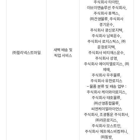
주식회사 타이탄,
이브이앤솔루션 주식회사,
주식회사 휴맥스,
㈜건영물류, 주식회사
경기운수,
주식회사 광신로지텍,
주식회사 남북운수,
주식회사 로지스틱스, ㈜
운창로지텍,
새벽 배송 및
㈜컬리넥스트마일
주식회사 비티에스운수,
픽업 서비스
주식회사 성영,
주식회사 에이치엘로지스, ㈜
제때,
주식회사 우주물류,
주식회사 유한로지스
– 물품 분류 및 배송 업무 :
주식회사 케이와이로지스,
주식회사 태호물류,
㈜선영종합물류,
씨엔케이얼라이언스
주식회사, 조광통운 주식회사,
㈜라온로지스,
주식회사 모스트인,
주식회사 에프에스비컴퍼니,
㈜동방,