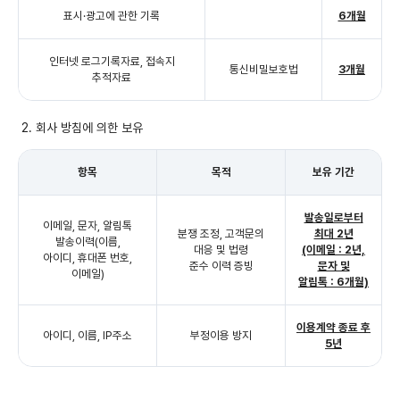
표시·광고에 관한 기록
6개월
인터넷 로그기록자료, 접속지
통신비밀보호법
3개월
추적자료
2. 회사 방침에 의한 보유
항목
목적
보유 기간
발송일로부터
이메일, 문자, 알림톡
분쟁 조정, 고객문의
최대 2년
발송이력(이름,
대응 및 법령
(이메일 : 2년,
아이디, 휴대폰 번호,
준수 이력 증빙
문자 및
이메일)
알림톡 : 6개월)
이용계약 종료 후
아이디, 이름, IP주소
부정이용 방지
5년